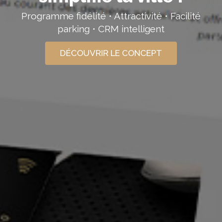
Programme fidélité • Attractivité • Facilité
parking • CRM intelligent
DÉCOUVRIR LE CONCEPT